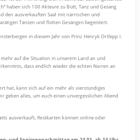
h“ haben sich 100 Akteure zu Bütt, Tanz und Gesang
d den ausverkauften Saal mit närrischen und
rätigen Tänzen und flotten Gesängen begeistert.
Finsterbergen in diesem Jahr von Prinz Henryk Ortlepp I.
l mehr auf die Situation in unserem Land an und
rkenntnis, dass endlich wieder die echten Narren an
iert hat, kann sich auf ein mehr als vierstündiges
r geben alles, um euch einen unvergesslichen Abend
its ausverkauft, Restkarten können online oder
ien- und Seniorennachmittag am 24.01. ab 14 Uhr