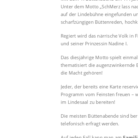
Unter dem Motto „SchMerz lass nac
auf der Lindebühne eingefunden un
scharfzüngigen Büttenreden, hochka
Regiert wird das närrische Volk in 
und seiner Prinzessin Nadine I.
Das diesjährige Motto spielt einma
thematisiert die augenzwinkernde E
die Macht gehören!
Jeder, der bereits eine Karte reserv
Programm vom Feinsten freuen – wi
im Lindesaal zu bereiten!
Die meisten Büttenabende sind bere
telefonisch erfragt werden.
Auf jeden Fall kann man am
Famil