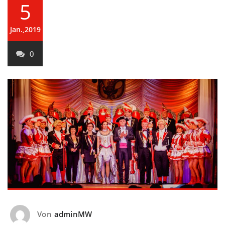
5
Jan.,2019
0
Von
adminMW