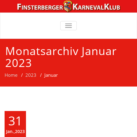
TOGGLE
NAVIGATION
Monatsarchiv Januar
2023
Home
/
2023
/
Januar
31
Jan.,2023